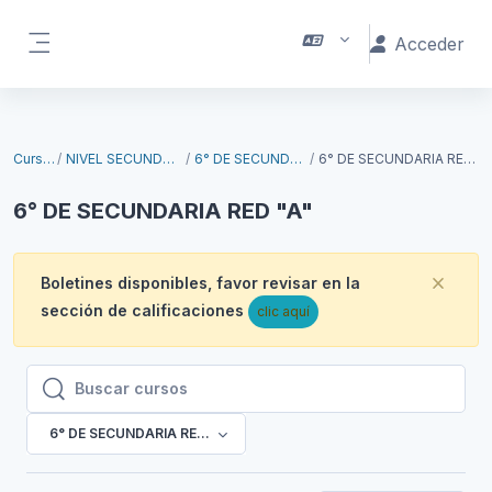
Salta al contenido principal
Acceder
Panel lateral
Cursos
NIVEL SECUNDARIO
6° DE SECUNDARIA
6° DE SECUNDARIA RED "A"
6° DE SECUNDARIA RED "A"
Boletines disponibles, favor revisar en la
Desc
sección de calificaciones
clic aquí
Buscar cursos
Buscar cursos
6° DE SECUNDARIA RED "A"