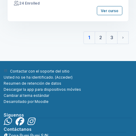
24 Enrolled
Ver curso
1
2
3
(current)
Sigui
Contactar con el soporte del sitio
Usted no se ha identificado. (
Acceder
)
Resumen de retención de datos
Descargar la app para dispositivos móviles
Cambiar al tema estándar
Desarrollado por
Moodle
Síguenos
Contáctanos
Zona Rumi Rumi S/N