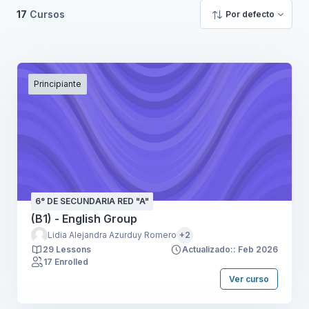
17
Cursos
Por defecto
Principiante
6° DE SECUNDARIA RED "A"
(B1) - English Group
Lidia Alejandra Azurduy Romero
+2
29 Lessons
Actualizado:: Feb 2026
17 Enrolled
Ver curso