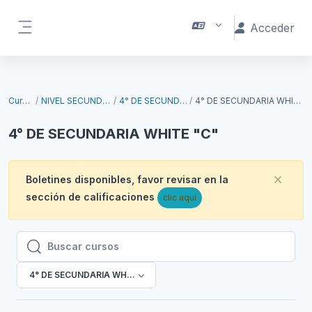
Salta al contenido principal
Acceder
Panel lateral
Cursos
NIVEL SECUNDARIO
4° DE SECUNDARIA
4° DE SECUNDARIA WHITE "C"
4° DE SECUNDARIA WHITE "C"
Boletines disponibles, favor revisar en la
Desc
sección de calificaciones
clic aquí
Buscar cursos
Buscar cursos
4° DE SECUNDARIA WHITE "C"