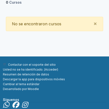
0
Cursos
Clos
×
No se encontraron cursos
Contactar con el soporte del sitio
Usted no se ha identificado. (
Acceder
)
Resumen de retención de datos
Descargar la app para dispositivos móviles
Cambiar al tema estándar
Desarrollado por
Moodle
Síguenos