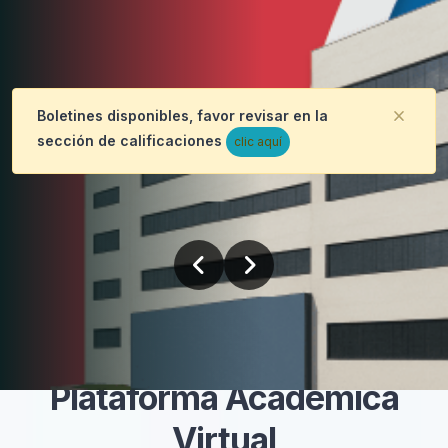
Boletines disponibles, favor revisar en la
Desc
sección de calificaciones
clic aquí
Previous
Next
Plataforma Académica
Virtual