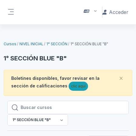
Salta al contenido principal
Acceder
Panel lateral
Cursos
NIVEL INICIAL
1° SECCIÓN
1° SECCIÓN BLUE "B"
1° SECCIÓN BLUE "B"
Boletines disponibles, favor revisar en la
Desc
sección de calificaciones
clic aquí
Buscar cursos
Buscar cursos
1° SECCIÓN BLUE "B"