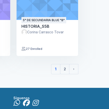
5° DE SECUNDARIA BLUE "B"
HISTORIA_S5B
Corina Carrasco Tovar
27 Enrolled
1
2
(current)
Siguiente página
Síguenos