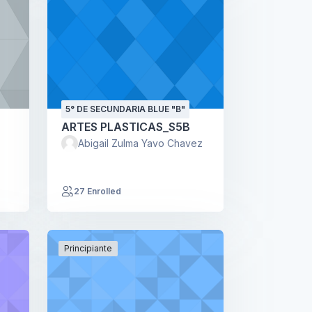
5° DE SECUNDARIA BLUE "B"
ARTES PLASTICAS_S5B
Abigail Zulma Yavo Chavez
27 Enrolled
Principiante