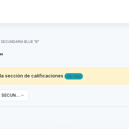
E SECUNDARIA BLUE "B"
"
 la sección de calificaciones
clic aquí
E SECUNDARIA BLUE "B"