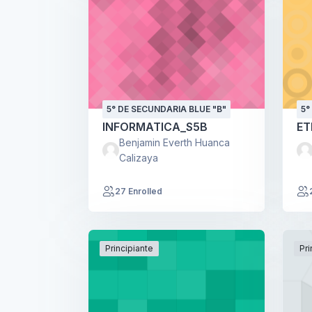
5° DE SECUNDARIA BLUE "B"
5°
INFORMATICA_S5B
ET
Benjamin Everth Huanca
Calizaya
27 Enrolled
Principiante
Pri