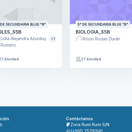
 DE SECUNDARIA BLUE "B"
5° DE SECUNDARIA BLUE "B"
GLES_S5B
BIOLOGIA_S5B
Lidia Alejandra Azurduy
Rocio Rodas Durán
+1
Romero
27 Enrolled
27 Enrolled
ción
Contáctanos
eb
Zona Rumi Rumi S/N
(+591) 75793141