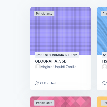
Principiante
Pri
5° DE SECUNDARIA BLUE "B"
5°
GEOGRAFIA_S5B
FI
Virginia Urquidi Zorrilla
27 Enrolled
Principiante
Pri